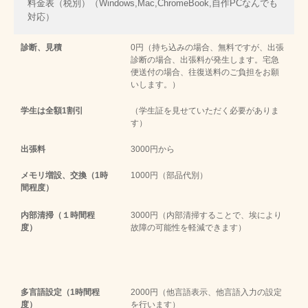
料金表（税別）（Windows,Mac,ChromeBook,自作PCなんでも
対応）
診断、見積
0円（持ち込みの場合、無料ですが、出張
診断の場合、出張料が発生します。宅急
便送付の場合、往復送料のご負担をお願
いします。）
学生は全額1割引
（学生証を見せていただく必要がありま
す）
出張料
3000円から
メモリ増設、交換（1時
1000円（部品代別）
間程度）
内部清掃（１時間程
3000円（内部清掃することで、埃により
度）
故障の可能性を軽減できます）
多言語設定（1時間程
2000円（他言語表示、他言語入力の設定
度）
を行います）