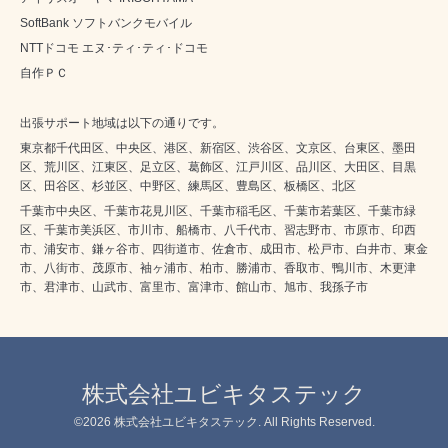
SoftBank ソフトバンクモバイル
NTTドコモ エヌ･ティ･ティ･ドコモ
自作ＰＣ
出張サポート地域は以下の通りです。
東京都千代田区、中央区、港区、新宿区、渋谷区、文京区、台東区、墨田
区、荒川区、江東区、足立区、葛飾区、江戸川区、品川区、大田区、目黒
区、田谷区、杉並区、中野区、練馬区、豊島区、板橋区、北区
千葉市中央区、千葉市花見川区、千葉市稲毛区、千葉市若葉区、千葉市緑
区、千葉市美浜区、市川市、船橋市、八千代市、習志野市、市原市、印西
市、浦安市、鎌ヶ谷市、四街道市、佐倉市、成田市、松戸市、白井市、東金
市、八街市、茂原市、袖ヶ浦市、柏市、勝浦市、香取市、鴨川市、木更津
市、君津市、山武市、富里市、富津市、館山市、旭市、我孫子市
株式会社ユビキタステック
©2026
株式会社ユビキタステック
. All Rights Reserved.